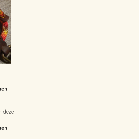
nen
n deze
nen