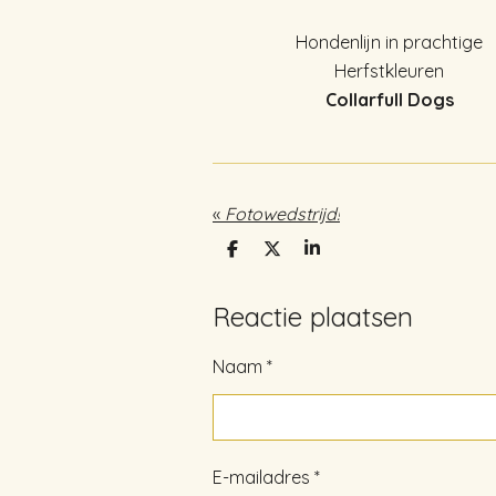
Hondenlijn in prachtige
Herfstkleuren
Collarfull Dogs
«
Fotowedstrijd!
D
D
S
e
e
h
l
e
a
e
l
r
Reactie plaatsen
n
e
Naam *
E-mailadres *