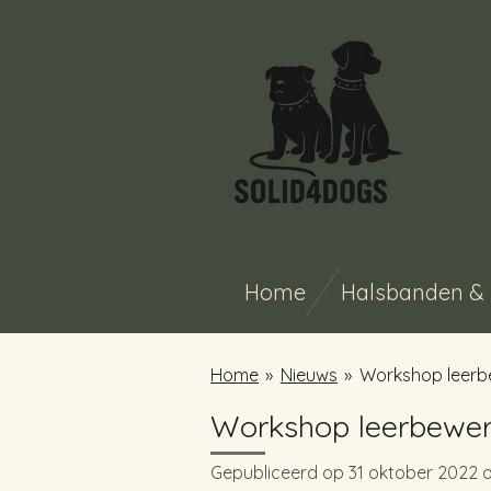
Ga
direct
naar
de
hoofdinhoud
Home
Halsbanden & 
Home
»
Nieuws
»
Workshop leerb
Workshop leerbewer
Gepubliceerd op 31 oktober 2022 