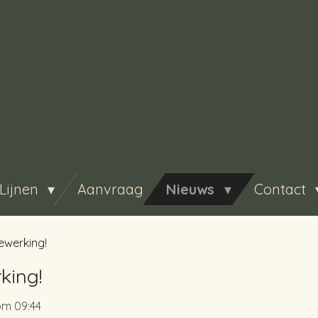
Lijnen
Aanvraag
Nieuws
Contact
ewerking!
king!
om 09:44