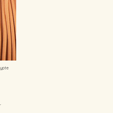
gypte
r