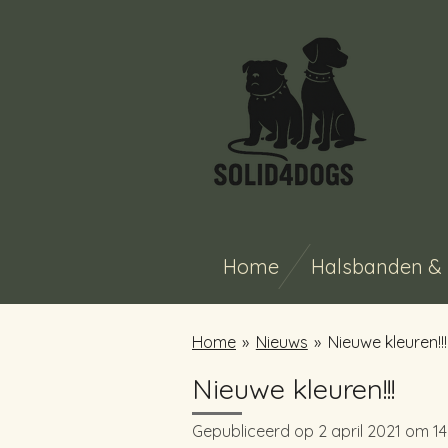
Ga
direct
naar
de
hoofdinhoud
Home
Halsbanden & 
Home
»
Nieuws
»
Nieuwe kleuren!!!
Nieuwe kleuren!!!
Gepubliceerd op 2 april 2021 om 14