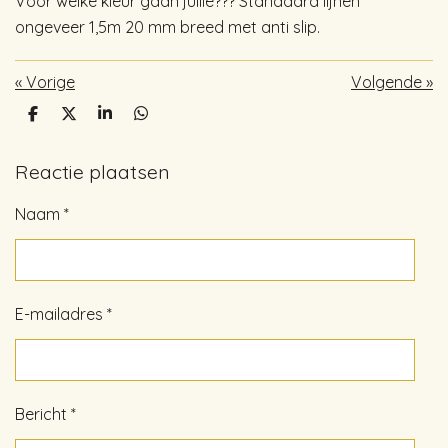
Voor welke kleur gaan jullie??? Standaard lijnen
ongeveer 1,5m 20 mm breed met anti slip.
«
Vorige
Volgende
»
D
D
S
D
e
e
h
e
l
e
a
l
e
l
r
e
Reactie plaatsen
n
e
n
Naam *
E-mailadres *
Bericht *