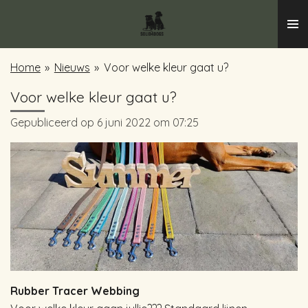
Ga
direct
naar
Home
»
Nieuws
»
Voor welke kleur gaat u?
de
hoofdinhoud
Voor welke kleur gaat u?
Gepubliceerd op 6 juni 2022 om 07:25
Rubber Tracer Webbing