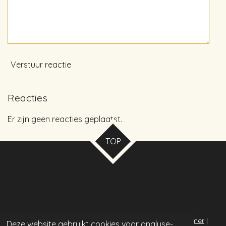
Verstuur reactie
Reacties
Er zijn geen reacties geplaatst.
TOP
© 2020 Solid4Dogs | design by Wilma |
privacy
|
disclaimer
|
Deze website gebruikt cookies voor analyse-