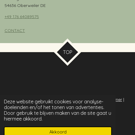
54636 Oberweiler DE
+49 176 64089575
CONTACT
TOP
© 2020 Solid4Dogs | design by Wilma |
privacy
|
disclaimer
|
Deze website gebruikt cookies voor analyse-
FAQ
|
SummeRR
&
Collarfull Dogs
| all rights reserved
doeleinden en/of het tonen van advertenties.
Door gebruik te blijven maken van de site gaat u
hiermee akkoord.
Akkoord
E-mailadres
Facebook