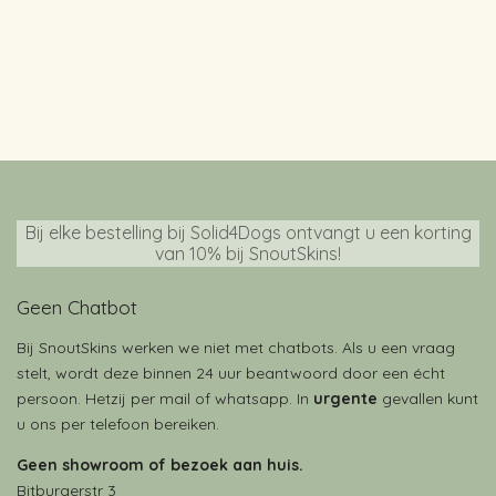
Bij elke bestelling bij Solid4Dogs ontvangt u een korting
van 10% bij SnoutSkins!
Geen Chatbot
Bij SnoutSkins werken we niet met chatbots. Als u een vraag
stelt, wordt deze binnen 24 uur beantwoord door een écht
persoon. Hetzij per mail of whatsapp. In
urgente
gevallen kunt
u ons per telefoon bereiken.
Geen showroom of bezoek aan huis.
Bitburgerstr 3